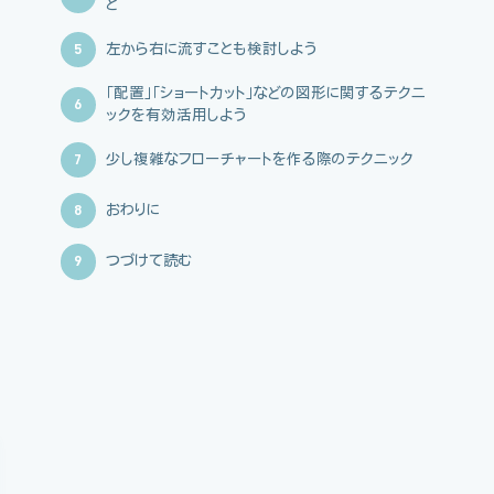
と
5
左から右に流すことも検討しよう
「配置」「ショートカット」などの図形に関するテクニ
6
ックを有効活用しよう
7
少し複雑なフローチャートを作る際のテクニック
8
おわりに
9
つづけて読む