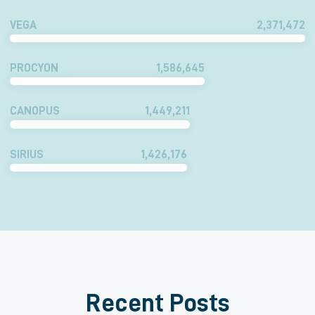
VEGA
2,371,472
PROCYON
1,586,645
CANOPUS
1,449,211
SIRIUS
1,426,176
Recent Posts